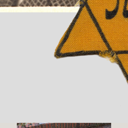
Gunter Demnig setzte den ersten
Stolperstein ein.