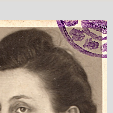
Am Montag, den 9. Februar, um 9.00 Uhr verlegt
Stolperteine in Rastede. Diese erinnern vor ih
Schloßstraße 16 an Karl, Klara, Selma und Hinri
Ab 1933 wurde die jüdische Familie Hattendorf i
Zuge der Novemberpogrome 1938 wurde Karl Hat
Wochen im KZ Sachsenhausen interniert. Die ga
Rastede vertrieben. Karl und Klara Hattendorf 
ziehen. 1942 wurden sie ins KZ Theresienstadt d
Hattendorf kam 1944 in ein Arbeitslager in Kass
Beide überlebten den NS-Terror.
Foto: Selma Hattendorf um 1943 und „Judenstern“