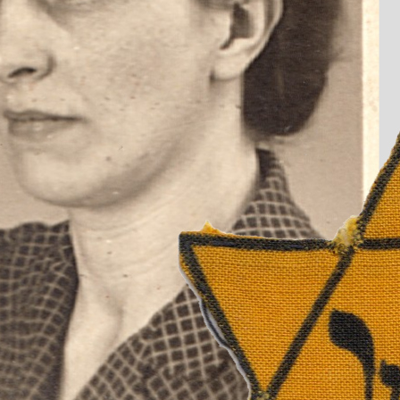
Herzlichen Dank an alle, die zum Gelingen der S
Betonsteine mit glänzender
Messingoberfläche wurden in den
Fußweg eingebettet.