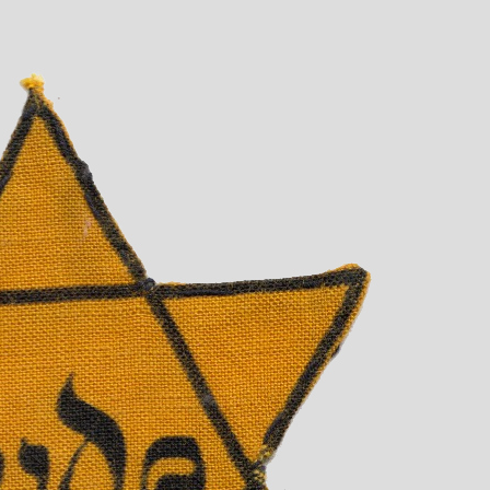
tolpersteinverlegung beigetragen haben.
Zuerst bereiteten Gunter Demnig
und Ulrich Becker den Fußweg vor.